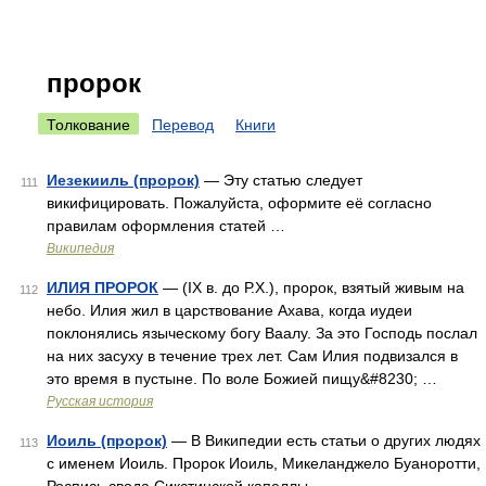
пророк
Толкование
Перевод
Книги
Иезекииль (пророк)
— Эту статью следует
111
викифицировать. Пожалуйста, оформите её согласно
правилам оформления статей …
Википедия
ИЛИЯ ПРОРОК
— (IX в. до Р.Х.), пророк, взятый живым на
112
небо. Илия жил в царствование Ахава, когда иудеи
поклонялись языческому богу Ваалу. За это Господь послал
на них засуху в течение трех лет. Сам Илия подвизался в
это время в пустыне. По воле Божией пищу&#8230; …
Русская история
Иоиль (пророк)
— В Википедии есть статьи о других людях
113
с именем Иоиль. Пророк Иоиль, Микеланджело Буаноротти,