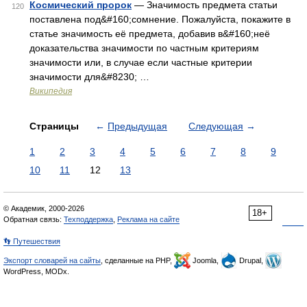
Космический пророк
— Значимость предмета статьи
120
поставлена под&#160;сомнение. Пожалуйста, покажите в
статье значимость её предмета, добавив в&#160;неё
доказательства значимости по частным критериям
значимости или, в случае если частные критерии
значимости для&#8230; …
Википедия
Страницы
←
Предыдущая
Следующая
→
1
2
3
4
5
6
7
8
9
10
11
12
13
© Академик, 2000-2026
18+
Обратная связь:
Техподдержка
,
Реклама на сайте
👣 Путешествия
Экспорт словарей на сайты
, сделанные на PHP,
Joomla,
Drupal,
WordPress, MODx.