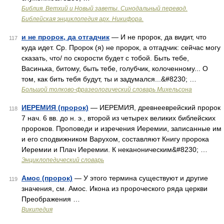
Библия. Ветхий и Новый заветы. Синодальный перевод.
Библейская энциклопедия арх. Никифора.
и не пророк, да отгадчик
— И не пророк, да видит, что
117
куда идет. Ср. Пророк (я) не пророк, а отгадчик: сейчас могу
сказать, что/ по скорости будет с тобой. Быть тебе,
Васинька, битому, быть тебе, голубчик, колоченному... О
том, как бить тебя будут, ты и задумался...&#8230; …
Большой толково-фразеологический словарь Михельсона
ИЕРЕМИЯ (пророк)
— ИЕРЕМИЯ, древнееврейский пророк
118
7 нач. 6 вв. до н. э., второй из четырех великих библейских
пророков. Проповеди и изречения Иеремии, записанные им
и его сподвижником Варухом, составляют Книгу пророка
Иеремии и Плач Иеремии. К неканоническим&#8230; …
Энциклопедический словарь
Амос (пророк)
— У этого термина существуют и другие
119
значения, см. Амос. Икона из пророческого ряда церкви
Преображения …
Википедия